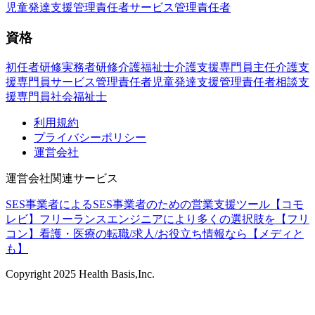
児童発達支援管理責任者
サービス管理責任者
資格
初任者研修
実務者研修
介護福祉士
介護支援専門員
主任介護支
援専門員
サービス管理責任者
児童発達支援管理責任者
相談支
援専門員
社会福祉士
利用規約
プライバシーポリシー
運営会社
運営会社関連サービス
SES事業者によるSES事業者のための営業支援ツール【コモ
レビ】
フリーランスエンジニアにより多くの選択肢を【フリ
コン】
看護・医療の転職/求人/お役立ち情報なら【メディと
も】
Copyright
2025
Health Basis,Inc.