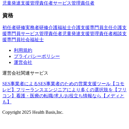
児童発達支援管理責任者
サービス管理責任者
資格
初任者研修
実務者研修
介護福祉士
介護支援専門員
主任介護支
援専門員
サービス管理責任者
児童発達支援管理責任者
相談支
援専門員
社会福祉士
利用規約
プライバシーポリシー
運営会社
運営会社関連サービス
SES事業者によるSES事業者のための営業支援ツール【コモ
レビ】
フリーランスエンジニアにより多くの選択肢を【フリ
コン】
看護・医療の転職/求人/お役立ち情報なら【メディと
も】
Copyright
2025
Health Basis,Inc.